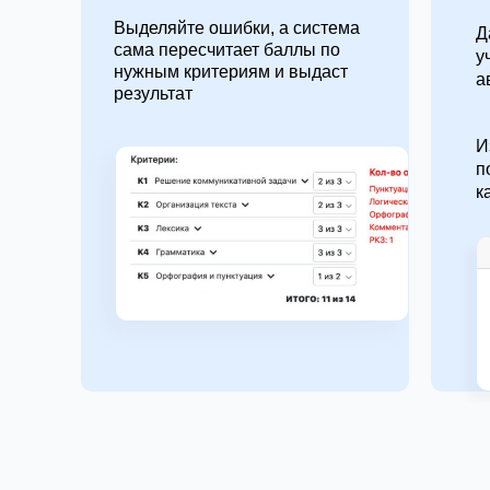
Выделяйте ошибки, а система
Д
сама пересчитает баллы по
у
нужным критериям и выдаст
а
результат
И
п
к