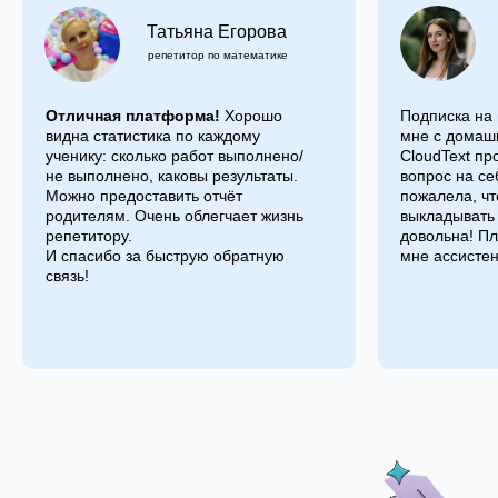
Татьяна Егорова
репетитор по математике
Отличная платформа!
Хорошо
Подписка на
видна статистика по каждому
мне с домаш
ученику: сколько работ выполнено/
CloudText пр
не выполнено, каковы результаты.
вопрос на се
Можно предоставить отчёт
пожалела, чт
родителям. Очень облегчает жизнь
выкладывать
репетитору.
довольна! П
И спасибо за быструю обратную
мне ассистен
связь!