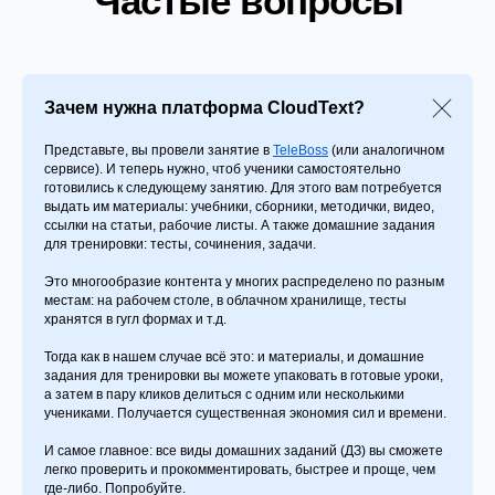
Частые вопросы
Зачем нужна платформа CloudText?
Представьте, вы провели занятие в
TeleBoss
(или аналогичном
сервисе). И теперь нужно, чтоб ученики самостоятельно
готовились к следующему занятию. Для этого вам потребуется
выдать им материалы: учебники, сборники, методички, видео,
ссылки на статьи, рабочие листы. А также домашние задания
для тренировки: тесты, сочинения, задачи.
Это многообразие контента у многих распределено по разным
местам: на рабочем столе, в облачном хранилище, тесты
хранятся в гугл формах и т.д.
Тогда как в нашем случае всё это: и материалы, и домашние
задания для тренировки вы можете упаковать в готовые уроки,
а затем в пару кликов делиться с одним или несколькими
учениками. Получается существенная экономия сил и времени.
И самое главное: все виды домашних заданий (ДЗ) вы сможете
легко проверить и прокомментировать, быстрее и проще, чем
где-либо. Попробуйте.