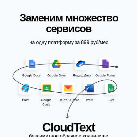
Заменим множество
сервисов
на одну платформу за 899 руб/мес
Google Docs
Google Drive
Яндекс.Диск
Google Forms
Paint
Google
Почта.Яндекс
Word
Excel
Class
CloudText
безлимитное облачное хранилище