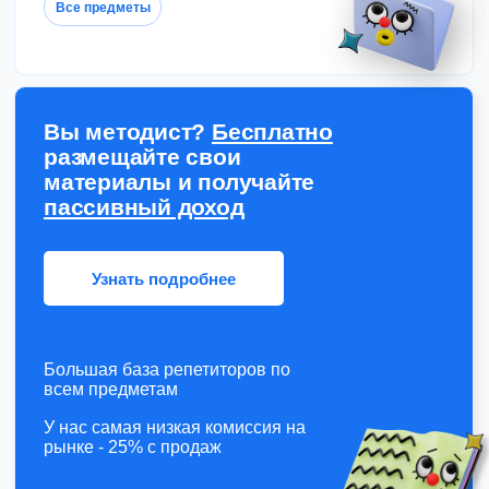
Все предметы
Вы методист?
Бесплатно
размещайте свои
материалы и получайте
пассивный доход
Узнать подробнее
Большая база репетиторов по
всем предметам
У нас самая низкая комиссия на
рынке - 25% с продаж